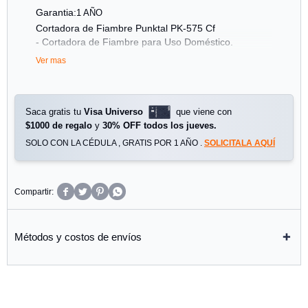
Garantia:
1 AÑO
Cortadora de Fiambre Punktal PK-575 Cf
- Cortadora de Fiambre para Uso Doméstico.
- Cuchilla de Acero Inoxidable de 19 Cm. de Diámetro.
Ver mas
- Rango de Corte Ajustable, de 0 a 15 Mm. de Ancho.
- Carro con Protección de Seguridad.
- Selección de Trabajo Continuo o Intermitente.
- Patas Antideslizantes.
Saca gratis tu
Visa Universo
que viene con
- Totalmente Desmontable.
$1000 de regalo
y
30% OFF todos los jueves.
- Muy Fácil de Armar, Operar y Limpiar.
SOLO CON LA CÉDULA , GRATIS POR 1 AÑO .
SOLICITALA AQUÍ
- Alimentación Eléctrica: 220 V.
- Potencia Eléctrica del Motor: 120 W.




Métodos y costos de envíos