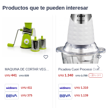
Productos que te pueden interesar
MAQUINA DE CORTAR VEGETALES UR325
Picadora Cuori Processi Doble Cuchilla 450W
441
1.340
UYU
509
UYU
1.799
25
UYU
UYU
411
1.310
UYU
UYU
375
1.139
UYU
UYU