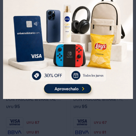
Productos que te pueden interesar
DON PASCUAL BIVARIETAL MINI MALBEC CABERNET 187ML
DON PASCUAL BIVARIETAL MINI BRUT BLANC DE NOIRS 187ML
95
95
UYU
UYU
67
67
UYU
UYU
81
81
UYU
UYU