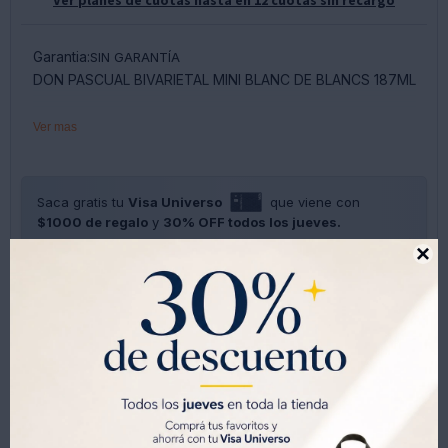
Garantia:
SIN GARANTÍA
DON PASCUAL BIVARIETAL MINI BLANC DE BLANCS 187ML
Ver mas
Saca gratis tu
Visa Universo
que viene con
$1000 de regalo
y
30% OFF todos los jueves.
SOLO CON LA CÉDULA , GRATIS POR 1 AÑO .
SOLICITALA AQUÍ





Métodos y costos de envíos