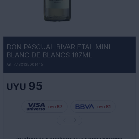
DON PASCUAL BIVARIETAL MINI
BLANC DE BLANCS 187ML
7730135001445
95
UYU
67
81
UYU
UYU
Ver planes de cuotas hasta en 12 cuotas sin recargo