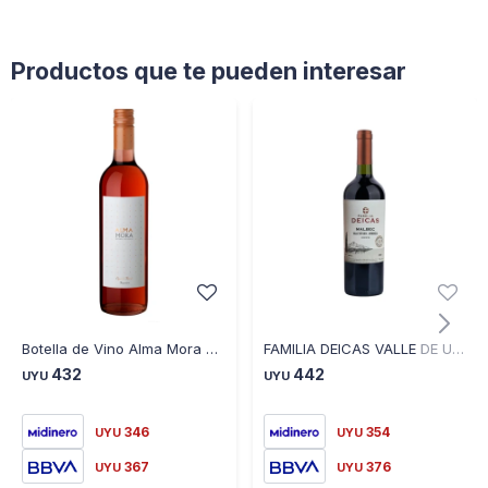
Productos que te pueden interesar
Botella de Vino Alma Mora Syrah Rosé 750ML
FAMILIA DEICAS VALLE DE UCO MALBEC
432
442
UYU
UYU
346
354
UYU
UYU
367
376
UYU
UYU