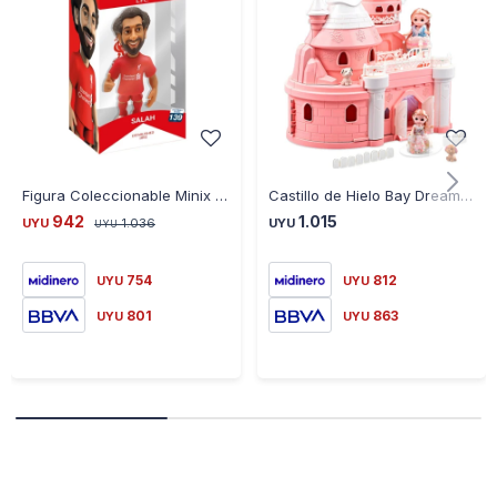
Figura Coleccionable Minix MX11117 Deportes Liverpool - SALAH
Castillo de Hielo Bay Dreamy con Accesorios
942
1.015
UYU
1.036
UYU
UYU
754
812
UYU
UYU
801
863
UYU
UYU