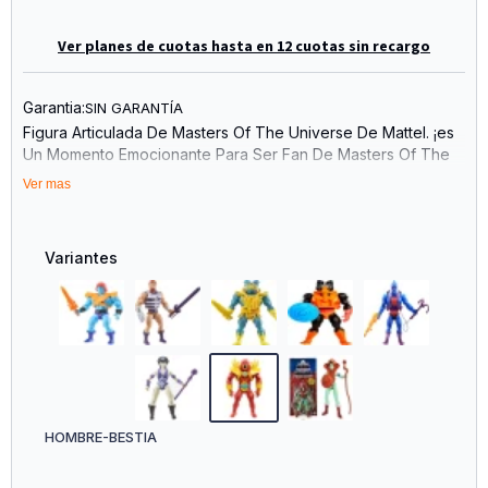
Ver planes de cuotas hasta en 12 cuotas sin recargo
Garantia:
SIN GARANTÍA
Figura Articulada De Masters Of The Universe De Mattel. ¡es
Un Momento Emocionante Para Ser Fan De Masters Of The
Universe! Para Los Fans De Siempre Y La Nueva Generación
Ver mas
De Niños Amantes De La Acción Y La Aventura, ¡es Hora De
Divertirse Con He-Man Masters Of The Universe!
Variantes
HOMBRE-BESTIA