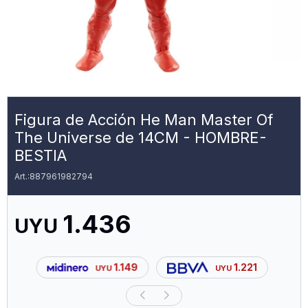
Figura de Acción He Man Master Of
The Universe de 14CM - HOMBRE-
BESTIA
887961982794
1.436
UYU
1.149
1.221
UYU
UYU