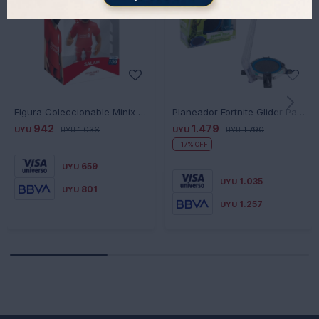
Figura Coleccionable Minix MX11117 Deportes Liverpool - SALAH
Planeador Fortnite Glider Pack Pista de despegue
942
1.479
UYU
1.036
UYU
1.790
UYU
UYU
17
659
UYU
1.035
UYU
801
UYU
1.257
UYU