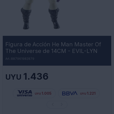
Figura de Acción He Man Master Of
The Universe de 14CM - EVIL-LYN
887961982879
1.436
UYU
1.005
1.221
UYU
UYU