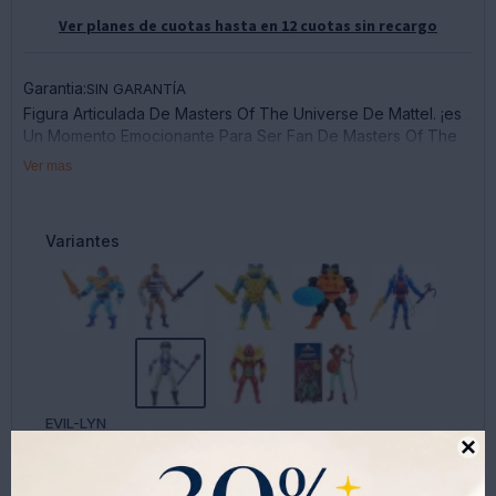
Ver planes de cuotas hasta en 12 cuotas sin recargo
Garantia:
SIN GARANTÍA
Figura Articulada De Masters Of The Universe De Mattel. ¡es
Un Momento Emocionante Para Ser Fan De Masters Of The
Universe! Para Los Fans De Siempre Y La Nueva Generación
Ver mas
De Niños Amantes De La Acción Y La Aventura, ¡es Hora De
Divertirse Con He-Man Masters Of The Universe!
Variantes
EVIL-LYN
