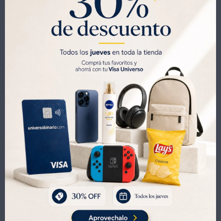
Saca gratis tu
Visa Universo
que viene con
$1000 de regalo
y
30% OFF todos los jueves.
SOLO CON LA CÉDULA , GRATIS POR 1 AÑO .
SOLICITALA AQUÍ




Métodos y costos de envíos
Productos que te pueden interesar