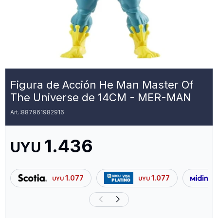
Figura de Acción He Man Master Of
The Universe de 14CM - MER-MAN
887961982916
1.436
UYU
1.077
1.077
UYU
UYU