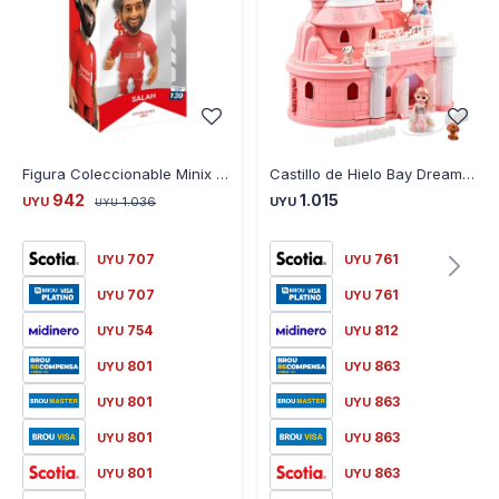
Figura Coleccionable Minix MX11117 Deportes Liverpool - SALAH
Castillo de Hielo Bay Dreamy con Accesorios
942
1.015
UYU
1.036
UYU
UYU
707
761
UYU
UYU
707
761
UYU
UYU
754
812
UYU
UYU
801
863
UYU
UYU
801
863
UYU
UYU
801
863
UYU
UYU
801
863
UYU
UYU