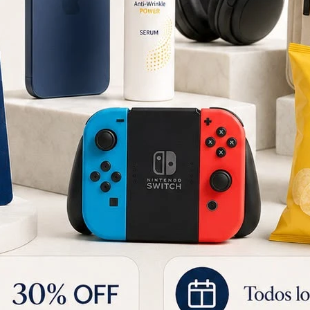
r
Juego de Bloques Magnéticos 96 Piezas
Juego Infanitl Polar B Torta de Cumpleaños con Accesorios
1.747
1.77
5
UYU
2.045
UYU
UYU
1.223
UYU
1.485
UYU