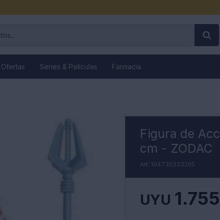
 Ofertas
Series & Películas
Farmacia
Figura de Acc
cm - ZODAC
194735333295
1.755
UYU