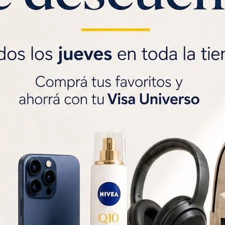
Saca gratis tu
Visa U
$1000 de regalo
y
3
SOLO CON LA CÉDULA , GR




Métodos y costos de 