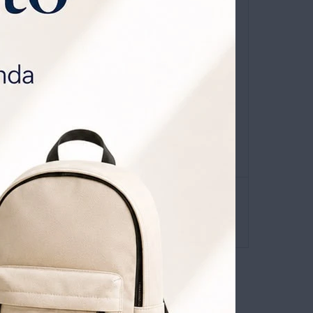
niverso
que viene con
0% OFF todos los jueves.
ATIS POR 1 AÑO .
SOLICITALA AQUÍ
envíos