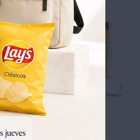
Figura Mickey en Skate con Sonido
Set De 5 Herramientas Infantiles Stanley Junior Ub
9
1.781
1.973
UYU
1.821
UYU
UYU
1.245
1.247
UYU
UYU
1.512
1.514
UYU
UYU