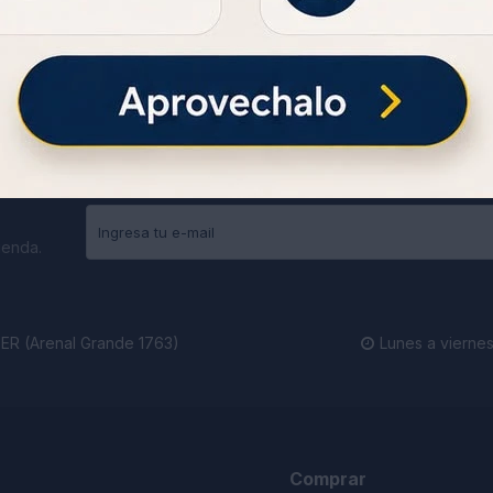
ienda.
R (Arenal Grande 1763)
Lunes a viernes

Comprar