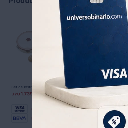
Productos que te pueden interesa
Set de Instrumentos Musicales Polar B
1.739
1.739
UYU
1.957
UYU
2.20
UYU
UYU
21
1.217
UYU
1.217
UYU
1.478
UYU
1.478
UYU