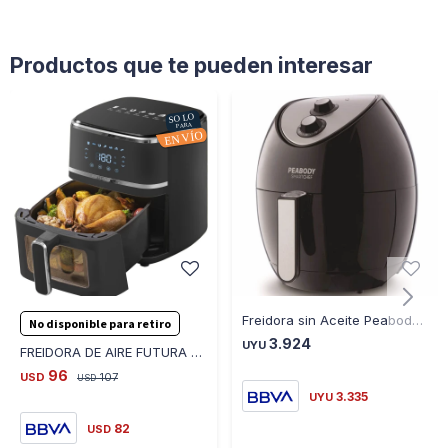
Productos que te pueden interesar
Freidora sin Aceite Peabody AF605 1400W Ajuste Manual
No disponible para retiro
3.924
UYU
FREIDORA DE AIRE FUTURA DIGITAL FUT-AF55DB - NEGRO
96
USD
107
USD
3.335
UYU
82
USD