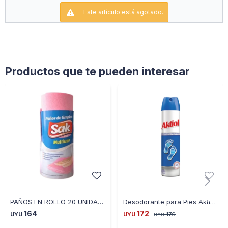
Este artículo está agotado.
Productos que te pueden interesar
PAÑOS EN ROLLO 20 UNIDADES 25X30
Desodorante para Pies Aktiol Aerosol 150ML
164
172
UYU
UYU
176
UYU