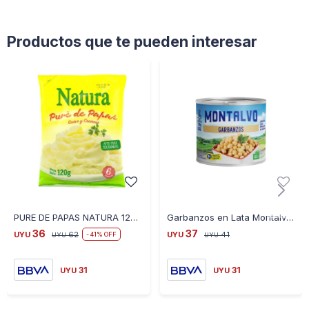
Productos que te pueden interesar
PURE DE PAPAS NATURA 120 GR
Garbanzos en Lata Montalvo 300 Grs
36
37
UYU
62
UYU
41
41
UYU
UYU
31
31
UYU
UYU