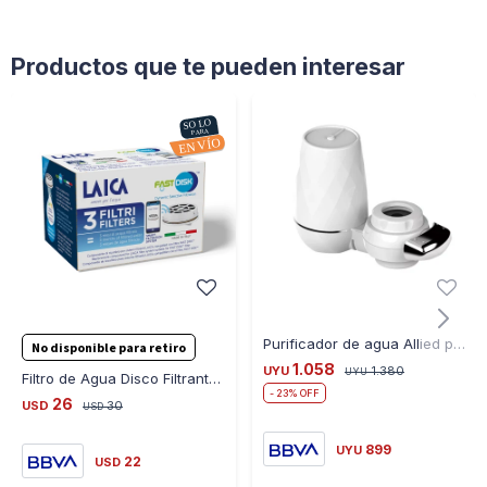
Productos que te pueden interesar
Purificador de agua Allied para canilla filtro cerámica
No disponible para retiro
1.058
UYU
1.380
UYU
Filtro de Agua Disco Filtrante Laica Fast Disk 30 Días
23
26
USD
30
USD
899
UYU
22
USD