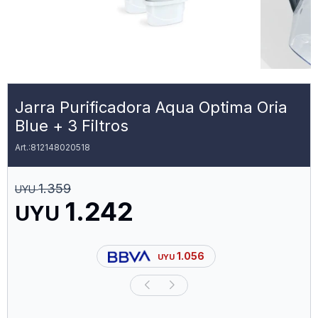
Jarra Purificadora Aqua Optima Oria
Blue + 3 Filtros
812148020518
1.359
UYU
1.242
UYU
1.056
UYU