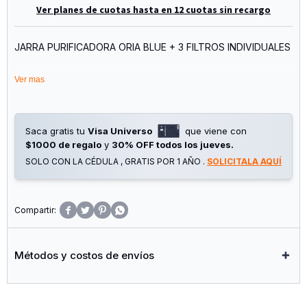
Ver planes de cuotas hasta en 12 cuotas sin recargo
JARRA PURIFICADORA ORIA BLUE + 3 FILTROS INDIVIDUALES
El pack Jarra ORIA azul + 3 filtros ofrece la combinación
Ver mas
perfecta de estilo y funcionalidad. La jarra, en tono azul
vibrante, junto con los 3 filtros, proporciona una experiencia
de filtrado de agua conveniente y con un toque de
elegancia en tu hogar.
Saca gratis tu
Visa Universo
que viene con
$1000 de regalo
y
30% OFF todos los jueves.
SOLO CON LA CÉDULA , GRATIS POR 1 AÑO .
SOLICITALA AQUÍ




Métodos y costos de envíos