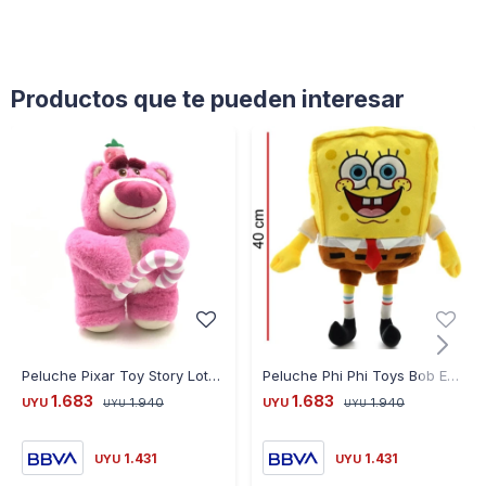
Productos que te pueden interesar
Peluche Pixar Toy Story Lotso 40 cm
Peluche Phi Phi Toys Bob Esponja 40 cm
1.683
1.683
UYU
1.940
UYU
1.940
UYU
UYU
1.431
1.431
UYU
UYU