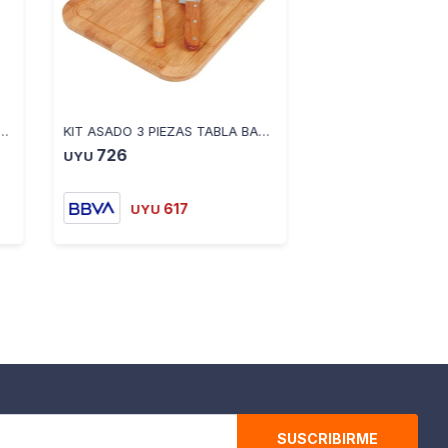
 PARA PARRILLA 72.5X21 CM 12125003102
KIT ASADO 3 PIEZAS TABLA BAMBU Y UTENSILIOS 12121003359
726
UYU
617
UYU
SUSCRIBIRME