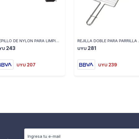
CEPILLO DE NYLON PARA LIMPIAR PARRILLAS 12121003377
REJILLA DOBLE
243
281
YU
UYU
207
239
UYU
UYU