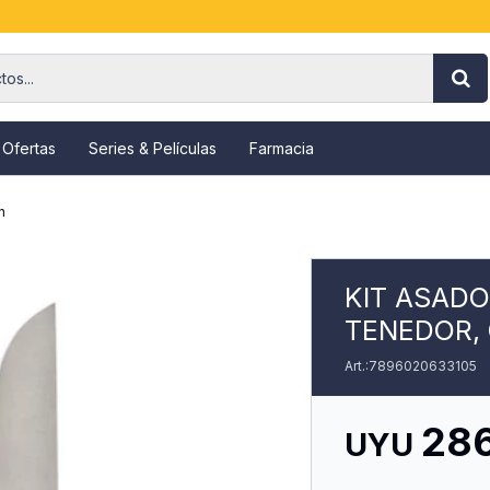
 Ofertas
Series & Películas
Farmacia
n
KIT ASADO
TENEDOR, 
7896020633105
28
UYU