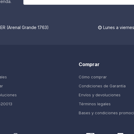
ienda.
R (Arenal Grande 1763)
Lunes a viernes

Comprar
ales
Cómo comprar
ar
Condiciones de Garantía
oluciones
Envíos y devoluciones
520013
Términos legales
Bases y condiciones promoc