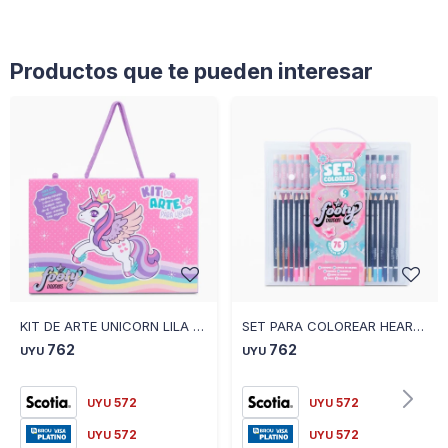
Productos que te pueden interesar
KIT DE ARTE UNICORN LILA - ROSA
SET PARA COLOREAR HEART ROSA - ROSADO
762
762
UYU
UYU
572
572
UYU
UYU
572
572
UYU
UYU