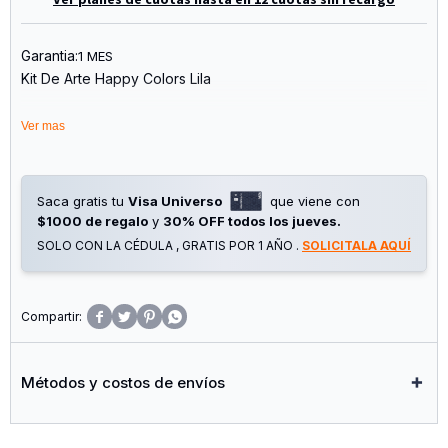
Garantia:
1 MES
Kit De Arte Happy Colors Lila
La Valija Incluye !
Ver mas
12 Marcadores Doble Punta
12 Lapiceras Gel
8 Lápices De Colores
Saca gratis tu
Visa Universo
que viene con
8 Crayones
$1000 de regalo
y
30% OFF todos los jueves.
2 Pinceles
SOLO CON LA CÉDULA , GRATIS POR 1 AÑO .
SOLICITALA AQUÍ
8 Crayones Pastel Al Óleo
1 Goma De Borrar
1 Sacapuntas
1 Regla




6 Acuarelas De Colores
1 Cuaderno Hojas Lisas A5
Las Posibilidades Son Infinitas !!
Métodos y costos de envíos
Medias: 25cm De Alto X 35.5cm De Largo X 5cm De
Profundidad