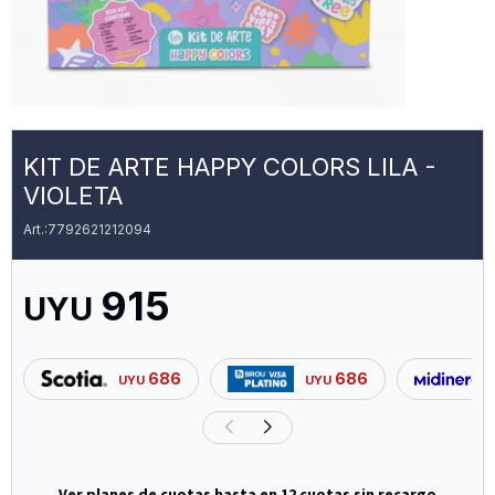
KIT DE ARTE HAPPY COLORS LILA -
VIOLETA
7792621212094
915
UYU
686
686
UYU
UYU
Ver planes de cuotas hasta en 12 cuotas sin recargo