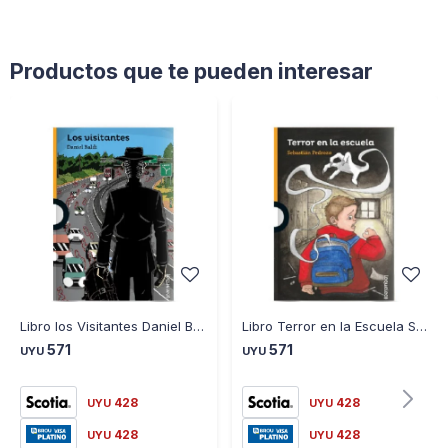
Productos que te pueden interesar
Libro los Visitantes Daniel Baldi
Libro Terror en la Escuela Sebastián Pedrozo
571
571
UYU
UYU
428
428
UYU
UYU
428
428
UYU
UYU