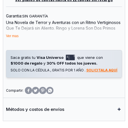
Garantia:
SIN GARANTÍA
Una Novela de Terror y Aventuras con un Ritmo Vertiginosos
Que Te Dejará sin Aliento. Ringo y Lorena Son Dos Primos
muy Unidos. Juntos Deberán Salvarse de las Hordas Zombis
Ver mas
Que Aparecen en la Isla Durante una Fuerte Tormenta de
Lluvia y Viento. Recorrerán las Calles, Hasta Llegar al
Misterioso Edificio Stellar. Allí, Entre Conjuros, Brujas y
Criaturas Espeluznantes, Contarán con la Ayuda de Martín, un
Saca gratis tu
Visa Universo
que viene con
Joven Que Posee Información Capaz de Cambiar el Curso
$1000 de regalo
y
30% OFF todos los jueves.
de la Historia del Mundo.
SOLO CON LA CÉDULA , GRATIS POR 1 AÑO .
SOLICITALA AQUÍ




Métodos y costos de envíos