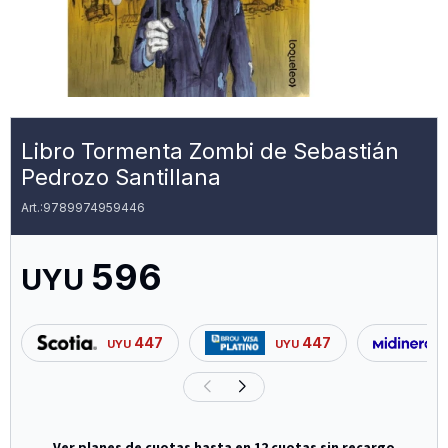
Libro Tormenta Zombi de Sebastián
Pedrozo Santillana
9789974959446
596
UYU
447
447
UYU
UYU
Ver planes de cuotas hasta en 12 cuotas sin recargo