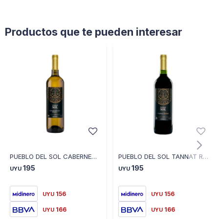
Productos que te pueden interesar
PUEBLO DEL SOL CABERNET CHARDONAY ROBLE
PUEBLO DEL SOL TANNAT ROBLE
195
195
UYU
UYU
156
156
UYU
UYU
166
166
UYU
UYU