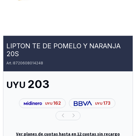
LIPTON TE DE POMELO Y NARANJA
20S
8720608014248
203
UYU
162
173
UYU
UYU
Ver planes de cuotas hasta en 12 cuotas sin recargo