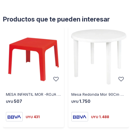
Productos que te pueden interesar
MESA INFANTIL MOR -ROJA 54X54X46 CM 1212315151504 - ROJO
Mesa Redonda Mor 90Cm Diámetro Hasta 40Kg Universo Binario - BLANCO
507
1.750
UYU
UYU
431
1.488
UYU
UYU