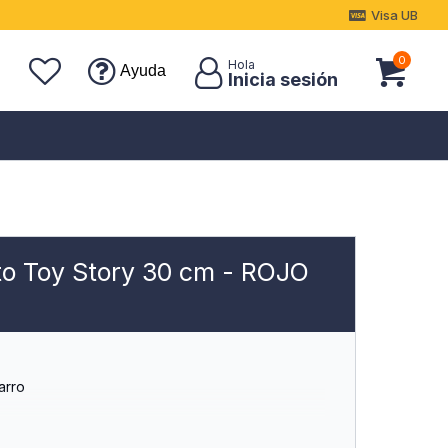
Visa UB
0
Ayuda
to Toy Story 30 cm - ROJO
arro