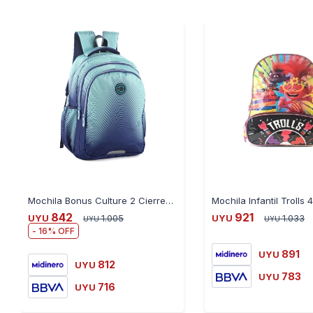
Mochila Bonus Culture 2 Cierres Bolsillo al Frente - CELESTE-AZUL
Mochila Infantil Trolls
842
921
UYU
1.005
UYU
1.033
UYU
UYU
16
891
UYU
812
UYU
783
UYU
716
UYU