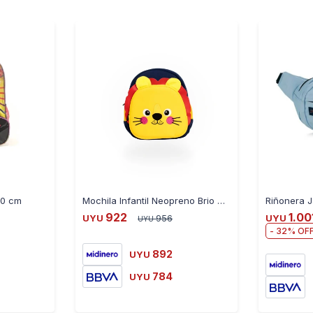
 40 cm
Mochila Infantil Neopreno Brio TCDRE01 30X23CM - LEON
922
1.00
UYU
956
UYU
UYU
32
892
UYU
784
UYU