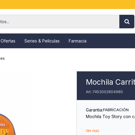
 Ofertas
Series & Películas
Farmacia
jes
Mochila Carri
7453002804980
Garantia:
FABRICACIÓN
Mochila Toy Story con c
Composición:
Ver mas
80% Polyester