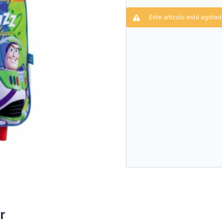
20% PVC
Este artículo está agotad
Medidas:
Largo: 30cm
Ancho: 25cm
Profundidad: 12cm
r