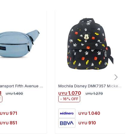
Riñonera Jansport Fifth Avenue - CELESTE
Mochila Disney DMK7357 Mickey Mouse - NEGRO
1
1.070
1.490
UYU
1.279
UYU
UYU
16
971
1.040
UYU
UYU
851
910
UYU
UYU