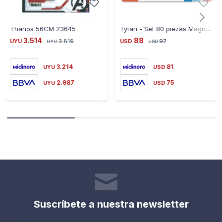
Thanos 56CM 23645
Tytan - Set 80 piezas Magnticas
3.514
88
UYU
3.819
USD
97
UYU
USD
3.214
81
UYU
USD
2.987
75
UYU
USD
Suscríbete a nuestra newsletter
Recibe todas las novedades y ofertas de nuestra tienda.