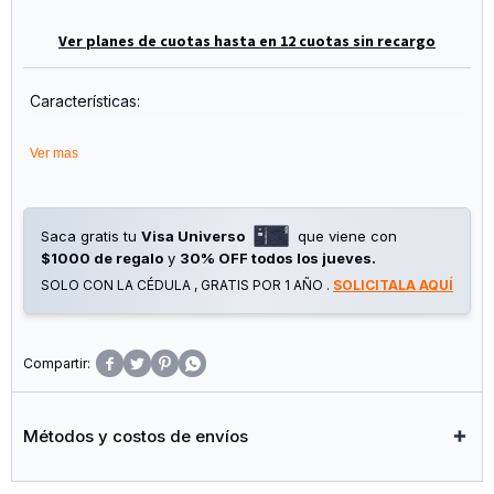
Ver planes de cuotas hasta en 12 cuotas sin recargo
Características:
- Plástico de Alta Calidad
Ver mas
- Tamaño Pequeño, Fácil de Llevar
- 1 Batería X Aaa Puede Reemplazar la Batería Aa para Usar.
- Mantén tus Baterías Organizadas y Protegidas
Saca gratis tu
Visa Universo
que viene con
$1000 de regalo
y
30% OFF todos los jueves.
SOLO CON LA CÉDULA , GRATIS POR 1 AÑO .
SOLICITALA AQUÍ




Métodos y costos de envíos