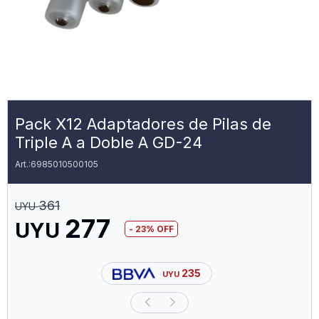
Pack X12 Adaptadores de Pilas de
Triple A a Doble A GD-24
6985010500105
361
UYU
277
UYU
23
235
UYU