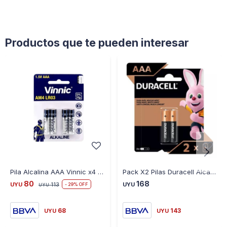
Productos que te pueden interesar
Pila Alcalina AAA Vinnic x4 1.5V
Pack X2 Pilas Duracell Alcalinas Aaa
80
168
UYU
113
UYU
29
UYU
68
143
UYU
UYU