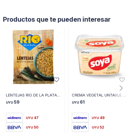
Productos que te pueden interesar
LENTEJAS RIO DE LA PLATA 400 GR
CREMA VEGETAL UNTABLE C/SAL SOYA 608 500 GR
59
61
UYU
UYU
47
49
UYU
UYU
50
52
UYU
UYU