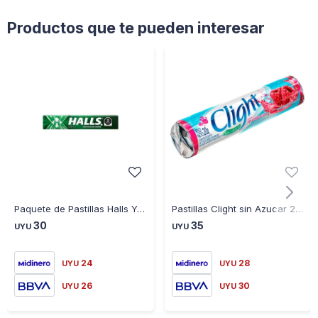
Productos que te pueden interesar
Paquete de Pastillas Halls Yerbabuena 25.2GR
Pastillas Clight sin Azucar 20GR - FRAMBUESA
30
35
UYU
UYU
24
28
UYU
UYU
26
30
UYU
UYU