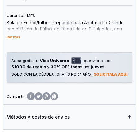
Garantia:
1 MES
Bola de Fútbol/fútbol: Prepárate para Anotar a Lo Grande
con el Balón de Fútbol de Felpa Fifa de 9 Pulgadas, con
Patrones Oficiales de la Copa del Mundo.
Ver mas
Listo para el Día del Juego: el Peluche Perfecto para
Abrazar, Lanzar y Animar a Tu Equipo Favorito
Producto Oficial de la Fifa: Hecho para Ofrecer Autenticidad
y Durabilidad, Este Peluche es un Coleccionable Oficial de la
Saca gratis tu
Visa Universo
que viene con
Copa Mundial de la Fifa para los Fanáticos
$1000 de regalo
y
30% OFF todos los jueves.
Colecciónalos Todos: Completa Tu Colección de Balones de
SOLO CON LA CÉDULA , GRATIS POR 1 AÑO .
SOLICITALA AQUÍ
Fútbol de la Fifa y Muestra Tu Amor por el Deporte con las
Pelotas de Fútbol de Felpa Negra, Roja y Púrpura de 9
Pulgadas (Cada una se Vende por Separado)




Métodos y costos de envíos