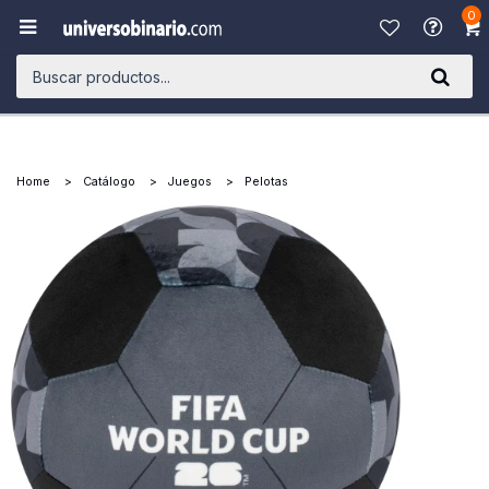
0

Home
Catálogo
Juegos
Pelotas