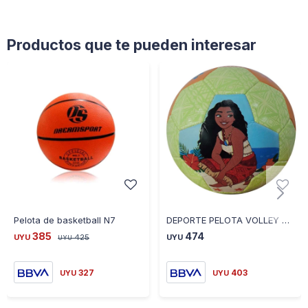
Productos que te pueden interesar
Pelota de basketball N7
DEPORTE PELOTA VOLLEY Nº 3 MOANA CORAL
385
474
UYU
425
UYU
UYU
327
403
UYU
UYU