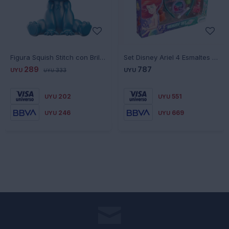
Figura Squish Stitch con Brillo - AZUL
Set Disney Ariel 4 Esmaltes +Gloss +Lip +Sombra +Vincha
289
787
UYU
333
UYU
UYU
202
551
UYU
UYU
246
669
UYU
UYU