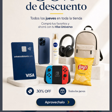
$1000 de regalo
y
30% OFF todos los jueves.
SOLO CON LA CÉDULA , GRATIS POR 1 AÑO .
SOLICITALA AQUÍ




Métodos y costos de envíos
Productos que te pueden interesar