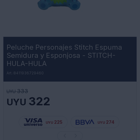
Peluche Personajes Stitch Espuma
Semidura y Esponjosa - STITCH-
HULA-HULA
8411936729460
333
UYU
322
UYU
225
274
UYU
UYU