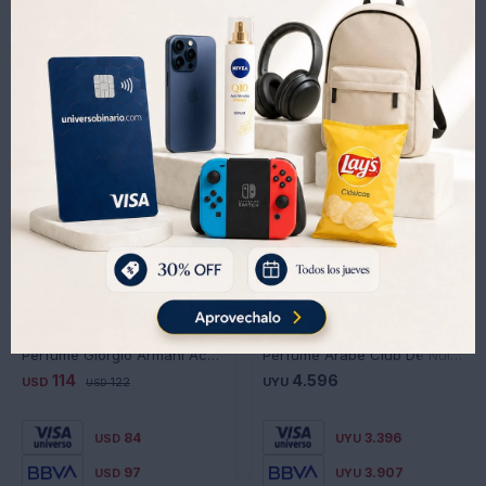
Productos que te pueden interesar
Perfume Giorgio Armani Acqua Di Gioia Edp 30 Ml
Perfume Árabe Club De Nuit Urban Man 100Ml By Armaf - BLANCO-NEGRO
114
4.596
USD
122
UYU
USD
84
3.396
USD
UYU
97
3.907
USD
UYU