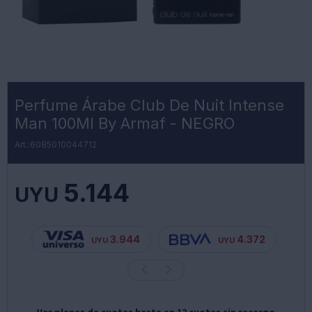
Perfume Árabe Club De Nuit Intense
Man 100Ml By Armaf - NEGRO
6085010044712
5.144
UYU
3.944
4.372
UYU
UYU
Ver planes de cuotas hasta en 12 cuotas sin recargo