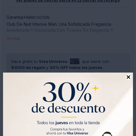
Garantia:
FABRICACIÓN
Club De Nuit Intense Man. Una Sofisticada Fragancia
Amaderada Y Especiada Con Toques De Elegancia Y
Masculinidad Esquiva.
Ver mas
Notas De Salida: Manzana, Bergamota, Grosella Negra, Piña
Y Limón
Notas De Corazón: Rosa, Abedul Y Jazmín
Saca gratis tu
Visa Universo
que viene con
Notas De Fondo: Almizcle, Ámbar Gris, Pachulí Y Vainilla
$1000 de regalo
y
30% OFF todos los jueves.
SOLO CON LA CÉDULA , GRATIS POR 1 AÑO .
SOLICITALA AQUÍ





Métodos y costos de envíos