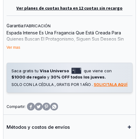
Ver planes de cuotas hasta en 12 cuotas sin recargo
Garantia:
FABRICACIÓN
Espada Intense Es Una Fragancia Que Está Creada Para
Quienes Buscan El Protagonismo, Siguen Sus Deseos Sin
Miedo Y Nunca Se Rinden. Intensa, Decidida Y Envolvente,
Ver mas
Es Una Fragancia Que Expresa Carácter Y Determinación. Si
Te Gusta Destacar Y Dejar Huella, Espada Intense Es Para
Vos.
Saca gratis tu
Visa Universo
que viene con
Notas De Salida: Bergamota, Canela, Notas Especiadas
$1000 de regalo
y
30% OFF todos los jueves.
Notas De Corazón: Cedro, Jengibre, Madera De Gaiac,
SOLO CON LA CÉDULA , GRATIS POR 1 AÑO .
SOLICITALA AQUÍ
Sándalo
Notas De Fondo: Oud (Agarwood), Almizcle, Musgo De
Roble




Métodos y costos de envíos