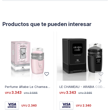
Productos que te pueden interesar
Perfume áRabe Le Chameau Arabia Haya For WOMEN 100ML
LE CHAMEAU - ARABIA CODE FOR MEN 100ML
3.343
3.343
UYU
3.565
UYU
3.565
UYU
UYU
2.340
2.340
UYU
UYU