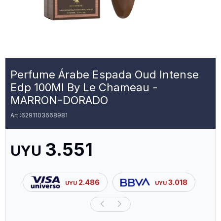
Perfume Árabe Espada Oud Intense
Edp 100Ml By Le Chameau -
MARRON-DORADO
6291103668981
3.551
UYU
2.486
3.018
UYU
UYU