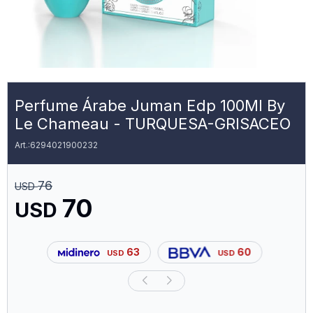
Perfume Árabe Juman Edp 100Ml By
Le Chameau - TURQUESA-GRISACEO
6294021900232
76
USD
70
USD
63
60
USD
USD