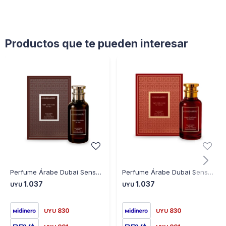
Productos que te pueden interesar
Perfume Árabe Dubai Sensations Night Club Exotic Men 100Ml - MARRON
Perfume Árabe Dubai Sensations Night Club Exotic Women 100ML - CELESTE
1.037
1.037
UYU
UYU
830
830
UYU
UYU