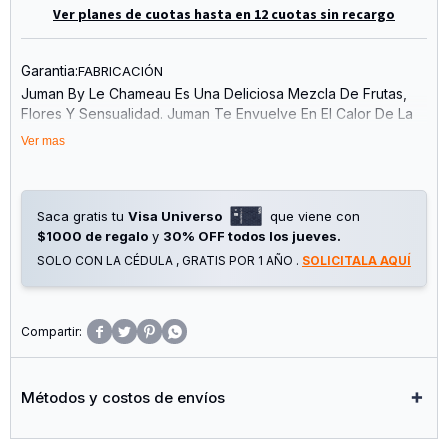
Ver planes de cuotas hasta en 12 cuotas sin recargo
Garantia:
FABRICACIÓN
Juman By Le Chameau Es Una Deliciosa Mezcla De Frutas,
Flores Y Sensualidad. Juman Te Envuelve En El Calor De La
Pasión, El Melocotón Y El Suave Almizcle.
Ver mas
Tu Aroma Perfecto Para Cualquier Ocasión.
Notas De Salida: Maracuyá, Durazno, Pera, Frambuesa,
Grosella Negra, Arena
Saca gratis tu
Visa Universo
que viene con
Notas De Corazón: Lirio Del Valle
$1000 de regalo
y
30% OFF todos los jueves.
Notas De Fondo: Almizcle, Sándalo, Vainilla, Pachuli,
SOLO CON LA CÉDULA , GRATIS POR 1 AÑO .
SOLICITALA AQUÍ
Heliotropo




Métodos y costos de envíos