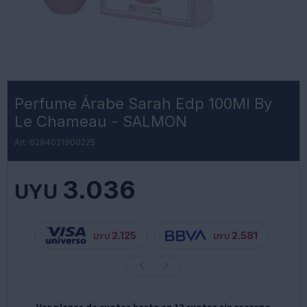
Perfume Árabe Sarah Edp 100Ml By
Le Chameau - SALMON
6294021900225
3.036
UYU
2.125
2.581
UYU
UYU
Ver planes de cuotas hasta en 12 cuotas sin recargo