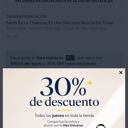
Garantia:
FABRICACIÓN
Sarah By Le Chameau Es Una Deliciosa Mezcla De Frutas
Tropicales, Vainilla Y Sándalo. Sarah Es Más Que Una
Fragancia; Es Un Momento De Lujo.
Ver mas
Notas De Salida: Orquídea, Heliotropo, Mandarina
Notas De Corazón: Acorde Gourmand, Frutas Tropicales
Notas De Fondo: Vainilla, Almizcle, Sándalo
Saca gratis tu
Visa Universo
que viene con
$1000 de regalo
y
30% OFF todos los jueves.
SOLO CON LA CÉDULA , GRATIS POR 1 AÑO .
SOLICITALA AQUÍ





Métodos y costos de envíos