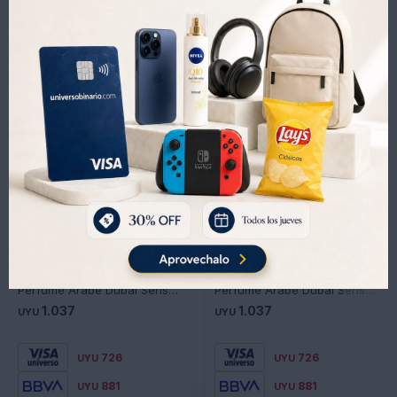
Productos que te pueden interesar
Perfume Árabe Dubai Sensations Night Club Exotic Men 100Ml - MARRON
Perfume Árabe Dubai Sensations Night Club Exotic Women 100ML - CELESTE
1.037
1.037
UYU
UYU
726
726
UYU
UYU
881
881
UYU
UYU