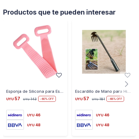
Productos que te pueden interesar
Esponja de Silicona para Espalda 90CM - ROSA
Escardillo de Mano para Hierbas Acero Galvanizado
57
57
UYU
143
UYU
181
60
68
UYU
UYU
46
46
UYU
UYU
48
48
UYU
UYU