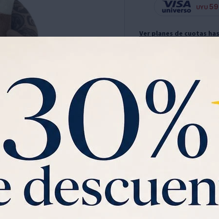
59
UYU
Ver planes de cuotas has
Garantia:
FABRICACIÓN
Muñeco Peluche Maui Mo
¡Prepárate para zarpar 
Ver mas
propio compañero de pel
está confeccionado con gr
collar bordado y cabell
cm, es el tamaño ideal p
para niños de 6 a 12 año
Su relleno de fibra sili
tacto, mientras que el pol
C
encantador diseño y fo
perfecto para cualquier
Maui a tu lado!