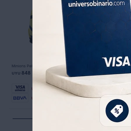
Minions Peluche 3D Lentes Plásticos mod. James
848
848
UYU
UYU
594
594
UYU
UYU
721
721
UYU
UYU