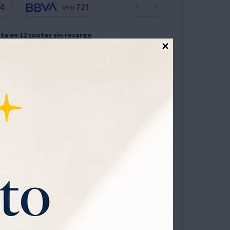
4
721
UYU
ta en 12 cuotas sin recargo

ana 23cm - Phi Phi Toys
hacia emocionantes aventuras oceánicas con tu
uche Maui! Este valiente y simpático personaje
an detalle y suaves telas, fiel a la película, con
o esponjoso. Con una altura aproximada de 23
ara abrazar y llevar a todas partes. Diseñado
s, ofrece horas de diversión y juego imaginativo.
conada asegura una textura suave y agradable al
iéster lo hace resistente y fácil de limpiar. Su
OMPRAR
1
rmato de muñeco lo convierten en el compañero
 aventura. ¡Haz que cada día sea especial con