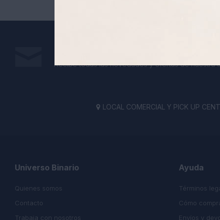
Suscríbete a nuestra newsletter
Recibe todas las novedades y ofertas de nuestra t
LOCAL COMERCIAL Y PICK UP CENTE

Universo Binario
Ayuda
Quienes somos
Términos leg
Contacto
Cómo compr
Trabaja con nosotros
Envíos y dev