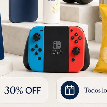
Minions Peluche 3D con Lentes mod. Dick 25 cm
Minions Peluche 3D Lentes Plásticos mod. Henry
848
900
UYU
UYU
594
UYU
721
UYU