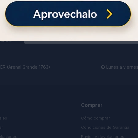
ienda.
R (Arenal Grande 1763)
Lunes a viernes

Comprar
ales
Cómo comprar
ar
Condiciones de Garantía
oluciones
Envíos y devoluciones