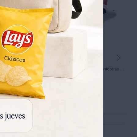
Peluche Almohadón Phi Phi Toys Búho 40 cm
Peluche Phi Phi Toys Unicornio 40 Cm Tela Spandex
900
932
UYU
932
UYU
UYU
630
630
UYU
UYU
765
765
UYU
UYU