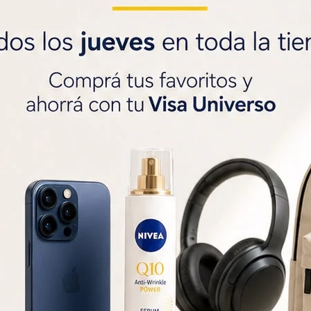
Saca gratis tu
Visa U
$1000 de regalo
y
3
SOLO CON LA CÉDULA , GR




Métodos y costos de 
r