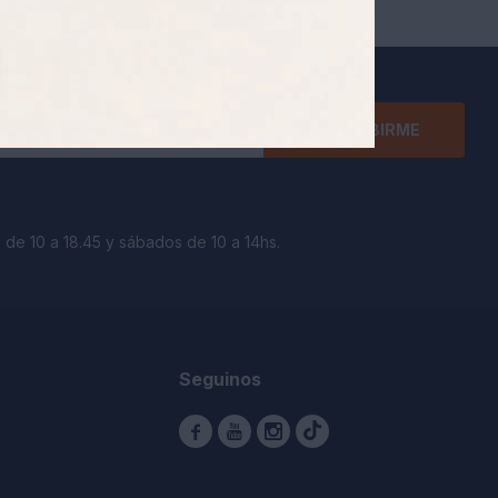
SUSCRIBIRME
 de 10 a 18.45 y sábados de 10 a 14hs.
Seguinos


