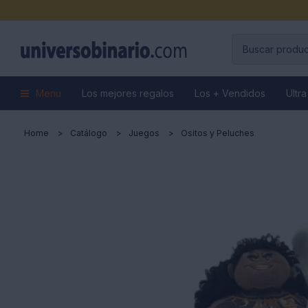
Menu
Los mejores regalos
Los + Vendidos
Ultra
Home
Catálogo
Juegos
Ositos y Peluches