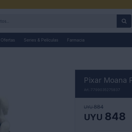
 Ofertas
Series & Películas
Farmacia
Pixar Moana 
7799035275837
884
UYU
848
UYU