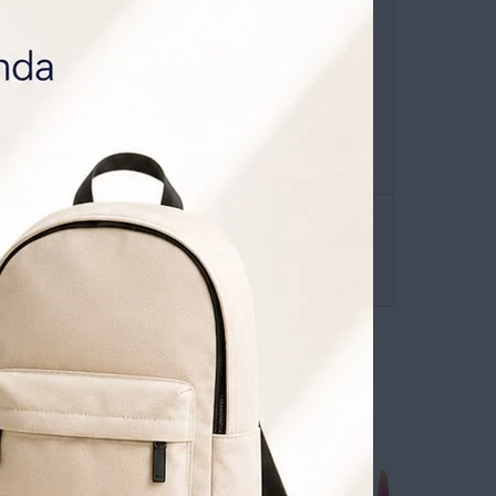
niverso
que viene con
0% OFF todos los jueves.
ATIS POR 1 AÑO .
SOLICITALA AQUÍ
envíos