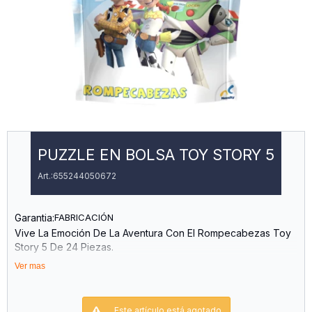
PUZZLE EN BOLSA TOY STORY 5
655244050672
Garantia:
FABRICACIÓN
Vive La Emoción De La Aventura Con El Rompecabezas Toy
Story 5 De 24 Piezas.
Diseñado Especialmente Para Niños, Este Puzzle No Solo
Ver mas
Entretiene, Sino Que También Fortalece Habilidades Clave
Como La Concentración, La Paciencia Y La Coordinación.
Además, Incluye Una Práctica Bolsa Que Facilita Su
Este artículo está agotado.