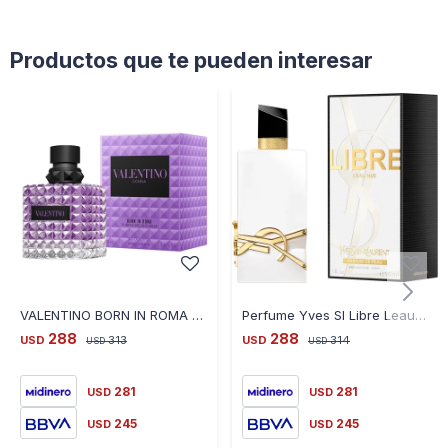
Productos que te pueden interesar
VALENTINO BORN IN ROMA PURPLE MELANCHOLIA EDP 100ML
Perfume Yves Sl Libre Leau Nue Edp 90M
288
288
USD
313
USD
314
USD
USD
281
281
USD
USD
245
245
USD
USD