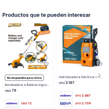
Garantía: 6 meses.
Productos que te pueden interesar
Hidrolavadora Eléctrica Ecodrop HAC201 1800W 150BAR - ROJO
No disponible para retiro
3.187
UYU
Bordeadora a Bateria Ingco CGTLI20328 20V P20S
79
USD
2.887
UYU
72
2.709
USD
UYU