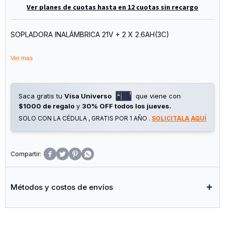
Ver planes de cuotas hasta en 12 cuotas sin recargo
SOPLADORA INALÁMBRICA 21V + 2 X 2.6AH(3C)
Ficha Técnica
Ver mas
Motor: BL Brushless 100% cobre (Sin Carbones) (Sin
Escobillas)
Saca gratis tu
Visa Universo
que viene con
Potencia: 2800W
$1000 de regalo
y
30% OFF todos los jueves.
SOLO CON LA CÉDULA , GRATIS POR 1 AÑO .
SOLICITALA AQUÍ
Volumen aire: 13 m3/min
Alimentación: 21V




Contenido de la caja:
1 x Sopladora de aire
1 x Boquilla plana
Métodos y costos de envíos
1 x Boquilla circular
2 x Batería 21v Capacidad 2.6 Ah
1 x Cargador 21V 0.5A