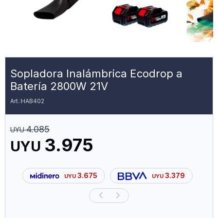
Sopladora Inalámbrica Ecodrop a
Batería 2800W 21V
HAB402
4.085
UYU
3.975
UYU
3.675
3.379
UYU
UYU