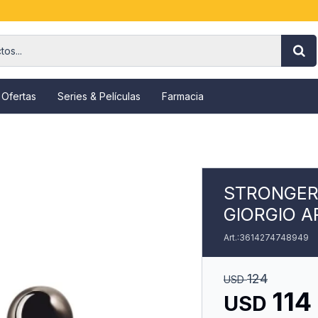
 Ofertas
Series & Películas
Farmacia
STRONGER
GIORGIO A
3614274748949
124
USD
114
USD