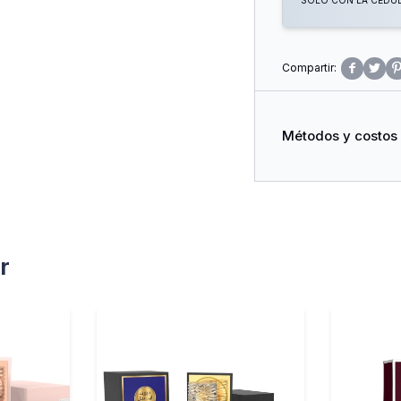
SOLO CON LA CÉDULA


Métodos y costos
r