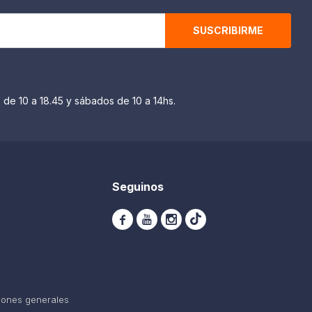
SUSCRIBIRME
 de 10 a 18.45 y sábados de 10 a 14hs.
Seguinos



iones generales