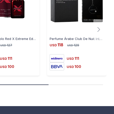
Perfume Polo Red X Extreme Edp 40ML
Perfume Árabe Club De Nuit Intense Man 100Ml By Armaf - NEGRO
118
127
USD
129
USD
USD
111
111
USD
USD
100
100
USD
USD