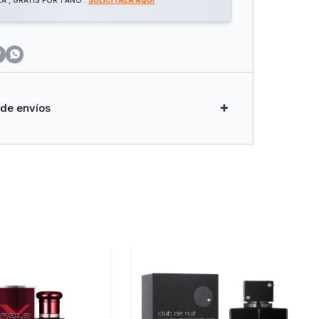
 , GRATIS POR 1 AÑO .
SOLICITALA AQUÍ


 de envíos