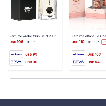
Perfume Árabe Club De Nuit Urban Man 100Ml By Armaf - BLANCO-NEGRO
106
110
USD
115
USD
137
USD
USD
99
103
USD
USD
90
94
USD
USD