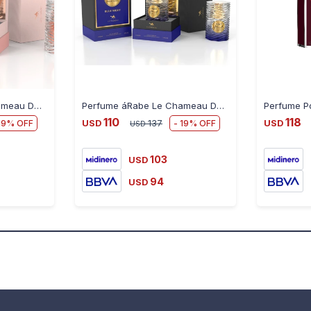
Perfume áRabe Le Chameau Desert Angel Romance 100 Ml
Perfume áRabe Le Chameau Desert Angel Blue Night 100ML
110
118
19
19
USD
137
USD
USD
103
USD
94
USD