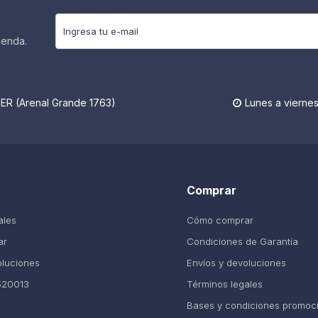
ienda.
R (Arenal Grande 1763)
Lunes a viernes

Comprar
ales
Cómo comprar
ar
Condiciones de Garantía
oluciones
Envíos y devoluciones
520013
Términos legales
Bases y condiciones promoc