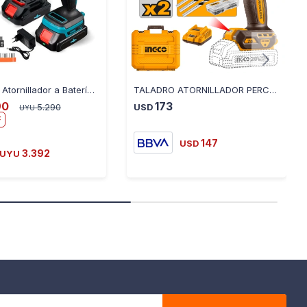
Kit Taladro Atornillador a Batería Ecodrop 2 Baterías
TALADRO ATORNILLADOR PERCUTOR Ingco CIDLI20768 76NM 20V
90
173
5.290
USD
UYU
147
USD
3.392
UYU