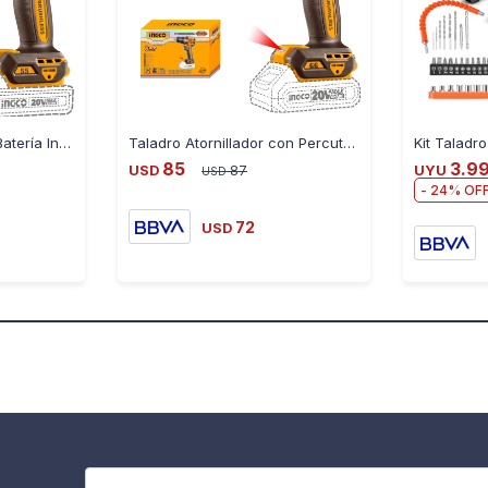
Taladro Atornillador a Batería Ingco 20V P20S 55NM
Taladro Atornillador con Percutor Ingco a Batería 20V
85
3.9
USD
87
UYU
USD
24
72
USD