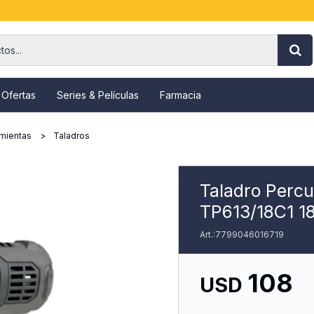
 Ofertas
Series & Películas
Farmacia
mientas
Taladros
Taladro Percut
TP613/18C1 1
7799046016719
108
USD