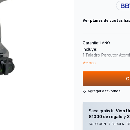
Ver planes de cuotas has
Garantia:
1 AÑO
Incluye:
1 Taladro Percutor Atorn
1 Batería Litio-Ion
Ver mas
1 Cargador (En Caja)
Datos Técnicos
Velocidad En Vacío: N0
C
Tensión Nominal: 18v
Tensión Máxima: 20v
Corriente De Arranque N
Capacidad:13mm – 1/2"
Peso: 1,3kg – 2,8lb
Saca gratis tu
Visa U
Mandril Plástico
$1000 de regalo
y
3
Garantía: 1 Año
SOLO CON LA CÉDULA , GR