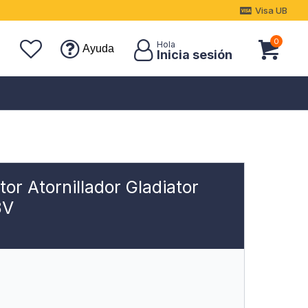
Visa UB
0
Ayuda
or Atornillador Gladiator
8V