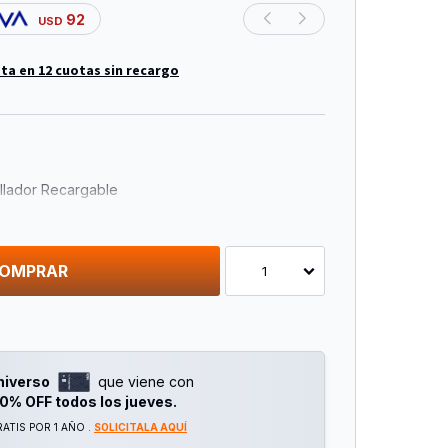
92
USD
ta en 12 cuotas sin recargo
illador Recargable
 = 0~1500/Min0 = 0~400/Mintorque: 50n/M
OMPRAR
1
ominal: 3a
niverso
que viene con
0% OFF todos los jueves.
ATIS POR 1 AÑO .
SOLICITALA AQUÍ