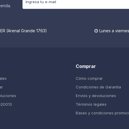
ienda.
R (Arenal Grande 1763)
Lunes a viernes

Comprar
ales
Cómo comprar
ar
Condiciones de Garantía
oluciones
Envíos y devoluciones
520013
Términos legales
Bases y condiciones promoc