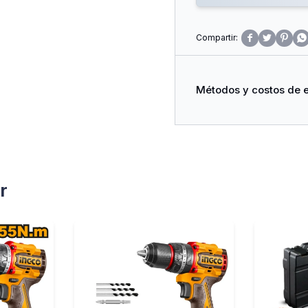




Métodos y costos de 
r