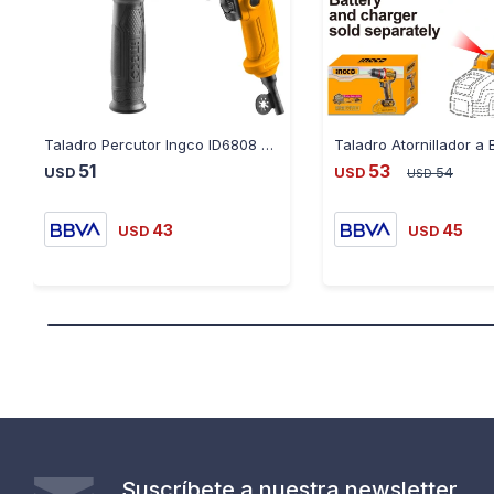
Taladro Percutor Ingco ID6808 680W Super Select
51
53
USD
USD
54
USD
43
45
USD
USD
Suscríbete a nuestra newsletter