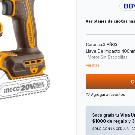
Ver planes de cuotas has
Garantia:
2 AÑOS
Llave De Impacto 400nm 
-Motor Sin Escobillas
-Accionamiento Cuadrad
Ver mas
-Velocidad En Vacío: 0
-Velocidad De Impacto
-Par De Apriete: 400nm
C
-Remoción De Tuercas:
-Luz De Trabajo Led Int
-Incluye:
-1 Cargador De 20v (Fcl
-Voltios De Carga: 220
Saca gratis tu
Visa U
-2 Baterías De 2.0ah (Fbl
$1000 de regalo
y
3
-3 Pcs Sockets(17,19,21
SOLO CON LA CÉDULA , GR