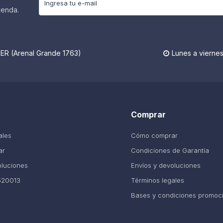
ienda.
R (Arenal Grande 1763)
Lunes a viernes

Comprar
ales
Cómo comprar
ar
Condiciones de Garantía
oluciones
Envíos y devoluciones
520013
Términos legales
Bases y condiciones promoc