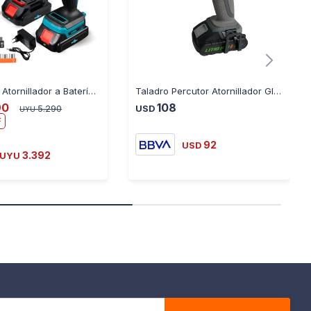
Kit Taladro Atornillador a Batería Ecodrop 2 Baterías
Taladro Percutor Atornillador Gladiator TP613/18C1 18V
90
108
5.290
USD
UYU
92
USD
3.392
UYU