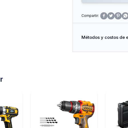




Métodos y costos de 
r