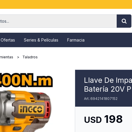
 Ofertas
Series & Películas
Farmacia
mientas
Taladros
Llave De Impa
Batería 20V 
6942141807152
198
USD