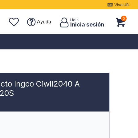
Visa UB
0
Ayuda
cto Ingco Ciwli2040 A
P20S