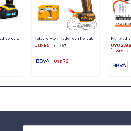
Kit de Herramientas Ecodrop con Taladro Atornillador
Taladro Atornillador con Percutor Ingco a Batería 20V
85
3.9
USD
87
UYU
USD
24
72
USD