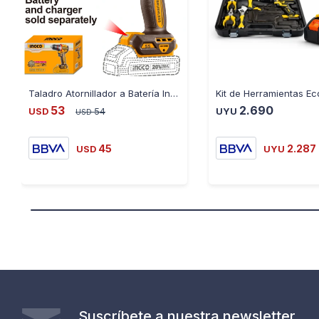
Taladro Atornillador a Batería Ingco 20V P20S 55NM
53
2.690
USD
54
UYU
USD
45
2.287
USD
UYU
Suscríbete a nuestra newsletter