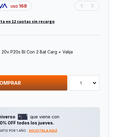
168
USD
ta en 12 cuotas sin recargo
20v P20s Bl Con 2 Bat Carg + Valija
o: 1/2«»
-1600/0-1900/0-2300rpm
: 0-2100/0-2500/0-2900bpm
OMPRAR
1
 550nm
egrada
i2001)
-240v~50/60hz
niverso
que viene con
i20011)
0% OFF todos los jueves.
mm)
ATIS POR 1 AÑO .
SOLICITALA AQUÍ