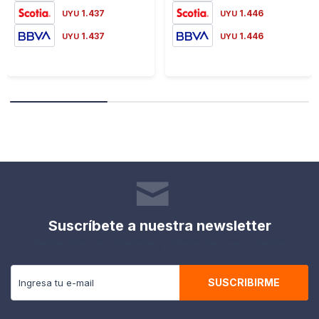
1.437
1.446
UYU
UYU
1.437
1.446
UYU
UYU
Suscríbete a nuestra newsletter
Recibe todas las novedades y ofertas de nuestra tienda.
SUSCRIBIRME