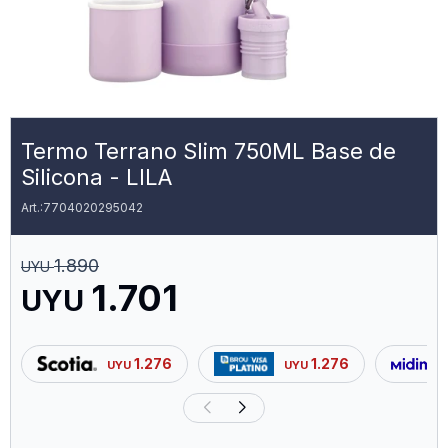
Termo Terrano Slim 750ML Base de
Silicona - LILA
7704020295042
1.890
UYU
1.701
UYU
1.276
1.276
UYU
UYU