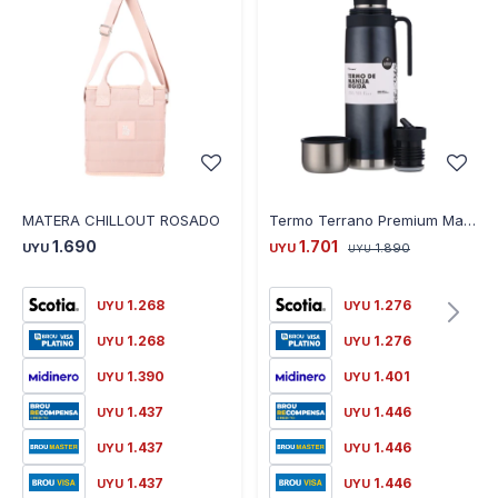
MATERA CHILLOUT ROSADO
Termo Terrano Premium Manija Rígida 1 Litro - AZUL-METALIZADO
1.690
1.701
UYU
UYU
1.890
UYU
1.268
1.276
UYU
UYU
1.268
1.276
UYU
UYU
1.390
1.401
UYU
UYU
1.437
1.446
UYU
UYU
1.437
1.446
UYU
UYU
1.437
1.446
UYU
UYU