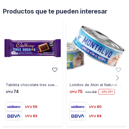
Productos que te pueden interesar
Tableta chocolate tres sueños U663 25GR sin gluten - AZUL
Lomitos de Atún al Natural Montalvo 160 Grs
74
75
UYU
UYU
99
24
UYU
59
60
UYU
UYU
63
64
UYU
UYU