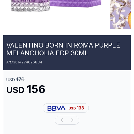
VALENTINO BORN IN ROMA PURPLE
MELANCHOLIA EDP 30ML
3614274626834
170
USD
156
USD
133
USD