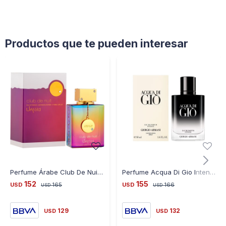
Productos que te pueden interesar
Perfume Árabe Club De Nuit Untold 100Ml By Armaf - MULTICOLOR
Perfume Acqua Di Gio Intense Homme Edp 50ML
152
155
USD
165
USD
166
USD
USD
129
132
USD
USD