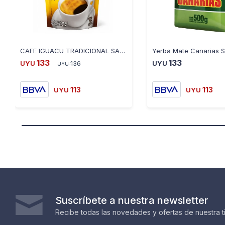
CAFE IGUACU TRADICIONAL SACHET 55GRS
133
133
UYU
136
UYU
UYU
113
113
UYU
UYU
Suscríbete a nuestra newsletter
Recibe todas las novedades y ofertas de nuestra t