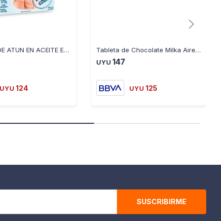
LOMITOS DE ATUN EN ACEITE EMIGRANTE - 170 GRS
Tableta de Chocolate Milka Aireado con Leche 50G
147
UYU
124
125
UYU
UYU
SUSCRIBIRME