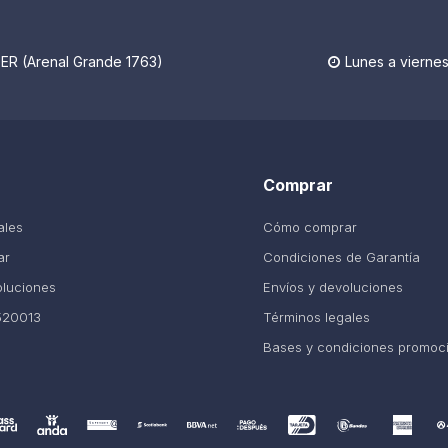
R (Arenal Grande 1763)
Lunes a viernes

Comprar
ales
Cómo comprar
ar
Condiciones de Garantía
oluciones
Envíos y devoluciones
520013
Términos legales
Bases y condiciones promoc