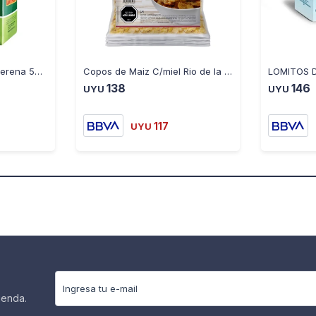
Yerba Mate Canarias Serena 500GR
Copos de Maiz C/miel Rio de la Plata 500 gr
138
146
UYU
UYU
117
UYU
ienda.