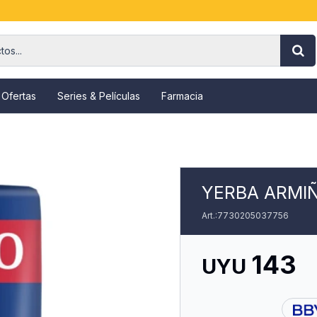
 Ofertas
Series & Películas
Farmacia
YERBA ARMIÑ
7730205037756
143
UYU