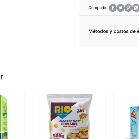




Métodos y costos de 
r