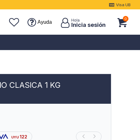
Visa UB
0
Ayuda
O CLASICA 1 KG
122
UYU