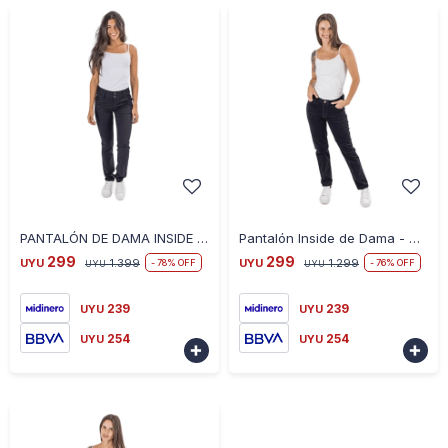
-
+
-
+
PANTALÓN DE DAMA INSIDE - NEGRO
Pantalón Inside de Dama - NEGRO
299
299
UYU
1.399
UYU
1.299
78
76
UYU
UYU
239
239
UYU
UYU
254
254
UYU
UYU

