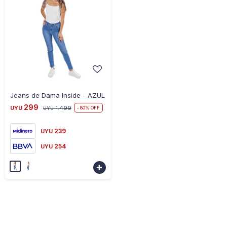
-
+
Jeans de Dama Inside - AZUL
299
UYU
1.499
80
UYU
239
UYU
254
UYU
