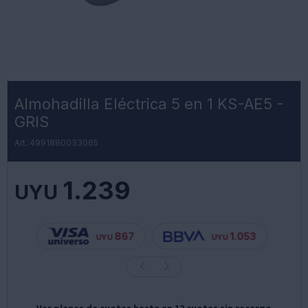
Almohadilla Eléctrica 5 en 1 KS-AE5 -
GRIS
4991880033065
1.239
UYU
867
1.053
UYU
UYU
Ver planes de cuotas hasta en 12 cuotas sin recargo