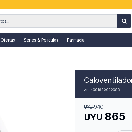
 Ofertas
Series & Películas
Farmacia
Caloventilad
4991880032983
940
UYU
865
UYU