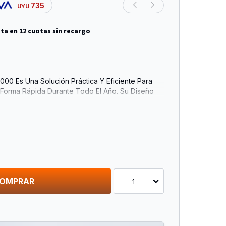
735
UYU
ta en 12 cuotas sin recargo
000 Es Una Solución Práctica Y Eficiente Para
 Forma Rápida Durante Todo El Año. Su Diseño
o Lo Hace Ideal Para Integrarse Fácilmente En
ogar U Oficina.
Potencia Y Tres Modos De Funcionamiento,
Como Ventilador O Seleccionar Entre 1000 W Y
Nivel De Calefacción Según La Necesidad. El
yuda A Mantener Una Temperatura Confortable
 Energético.
OMPRAR
1
guro Y Duradero, Incorpora Protección Contra
Cuerpo Plástico De Alta Resistencia, Ideal Para