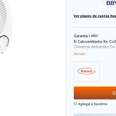
Ver planes de cuotas has
Garantia:
1 AÑO
El Caloventilador Ks-Cv3
Climatizar Ambientes De
Compacto En Color Blanc
Ver mas
Distintos Espacios Del H
Cuenta Con 2000 W De 
Permitiendo Utilizarlo 
2000 W Para Ajustar El 
Termostato Regulable A
Optimizando El Consumo
C
Pensado Para Un Uso Se
Sobrecalentamiento Y Un 
El Uso Diario.