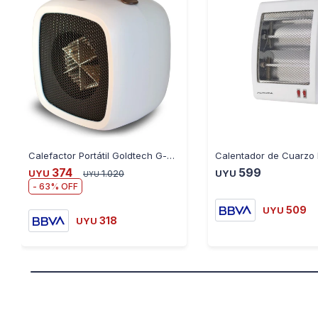
Calefactor Portátil Goldtech G-heat 220V - BLANCO
374
599
UYU
1.020
UYU
UYU
63
509
UYU
318
UYU