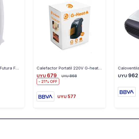
Calentador de Cuarzo Futura FUT-EC0806
Calefactor Portatil 220V G-heat Goldtech 090
679
962
UYU
868
UYU
UYU
21
577
UYU