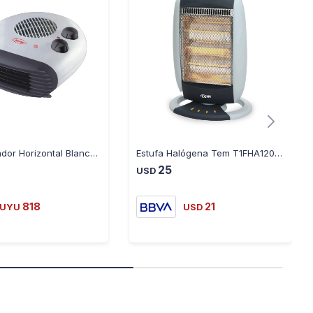
Caloventilador Horizontal Blanco KS-CHB2003 - GRIS
Estufa Halógena Tem T1FHA12001800
25
USD
818
21
UYU
USD