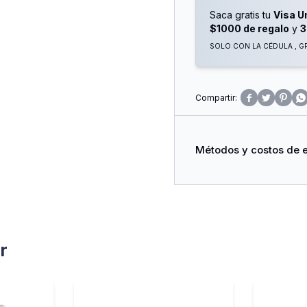
Características Principal
Saca gratis tu
Visa U
$1000 de regalo
y
3
Potencia Máxima: 2000
SOLO CON LA CÉDULA , GR
Modos De Funcionamient
Termostato Regulable




Sistema De Protección 
Cuerpo Plástico De Alta 
Métodos y costos de 
Color: Blanco
Garantía: 1 Año
Una Excelente Opción Si
Fácil De Usar Para Calef
r