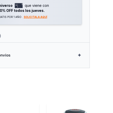
es:
niverso
que viene con
0% OFF todos los jueves.
 W
ATIS POR 1 AÑO .
SOLICITALA AQUÍ
o: Ventilador / 1000 W / 2000 W
Contra Sobrecalentamiento
Resistencia
envíos
 Buscás Un Caloventilador Versátil, Seguro Y
accionar Distintos Ambientes.