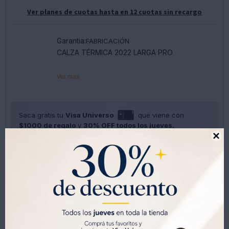
Ver planes de cuotas hasta en 12 cuotas sin recargo
Garantia:
FABRICACIÓN
CALZA TÉRMICA 2022 LARGA PRO
Ver mas
Saca gratis tu
Visa Universo
que viene con
$1000 de regalo
y
30% OFF todos los jueves.

SOLO CON LA CÉDULA , GRATIS POR 1 AÑO .
SOLICITALA AQUÍ




Métodos y costos de envíos