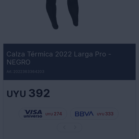
Calza Térmica 2022 Larga Pro -
NEGRO
2022363364203
392
UYU
274
333
UYU
UYU