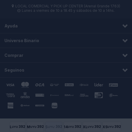
LOCAL COMERCIAL Y PICK UP CENTER (Arenal Grande 1763)

Lunes a viernes de 10 a 18.45 y sábados de 10 a 14hs.

Ayuda
Universo Binario
Comprar
Seguinos
© Copyright 2026 / Universo Binario
392
392
392
392
392
392
L
M
S
14
XL
XS
UYU
UYU
UYU
UYU
UYU
UYU