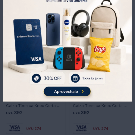
Productos que te pueden interesar
Calza Térmica Knex Corta Ctc-ng - NEGRO
Calza Termica Knex Corta Ctc-bl - BLANCO
392
392
UYU
UYU
274
274
UYU
UYU