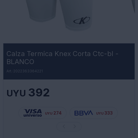
Calza Termica Knex Corta Ctc-bl -
BLANCO
2022363364221
392
UYU
274
333
UYU
UYU