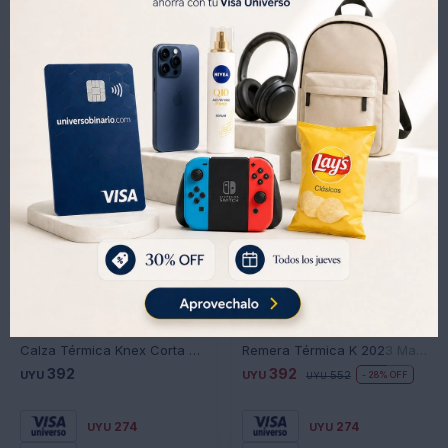
Productos que te pueden interesar
Calza Térmica Knex Corta Ctc-ng - NEGRO
Remera Térmica K 2023 Manga Corta - NEGRO
392
392
UYU
UYU
552
28
UYU
274
274
UYU
UYU