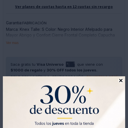
Ver planes de cuotas hasta en 12 cuotas sin recargo
Garantia:
FABRICACIÓN
Marca: Knex Talle: S Color: Negro Interior Afelpado para
Mayor Abrigo y Confort Cierre Frontal Completo Capucha
Integrada Bolsillos Laterales Prácticos para Objetos
Ver mas
Personales Tejido Cómodo y Resistente Ideal para
Entrenamiento, Caminatas, Actividades al Aire Libre o Uso
Casual
Saca gratis tu
Visa Universo
que viene con
$1000 de regalo
y
30% OFF todos los jueves.
SOLO CON LA CÉDULA , GRATIS POR 1 AÑO .
SOLICITALA AQUÍ





Métodos y costos de envíos