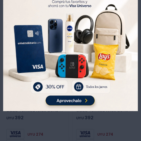
Productos que te pueden interesar
Calza Térmica Knex Corta Ctc-ng - NEGRO
Calza Termica Knex Corta Ctc-bl - BLANCO
392
392
UYU
UYU
274
274
UYU
UYU