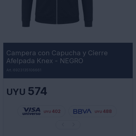
Campera con Capucha y Cierre
Afelpada Knex - NEGRO
6923135106661
574
UYU
402
488
UYU
UYU