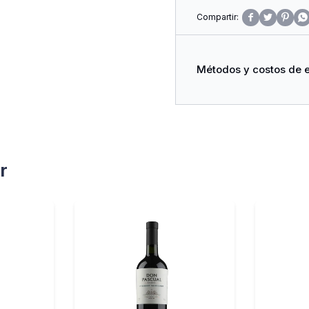




Métodos y costos de 
r