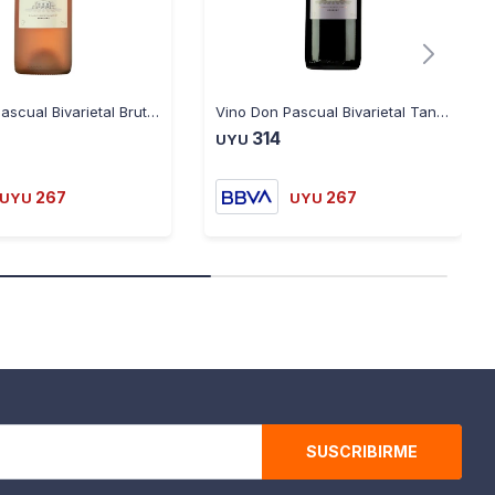
Vino Don Pascual Bivarietal Brut Blanc de Noirs - BRUT-BLANC-DE-NOIRS
Vino Don Pascual Bivarietal Tannat Merlot - TANNAT-MERLOT
314
UYU
267
267
UYU
UYU
SUSCRIBIRME