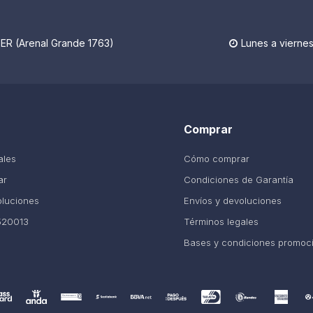
R (Arenal Grande 1763)
Lunes a viernes

Comprar
ales
Cómo comprar
ar
Condiciones de Garantía
oluciones
Envíos y devoluciones
520013
Términos legales
Bases y condiciones promoc