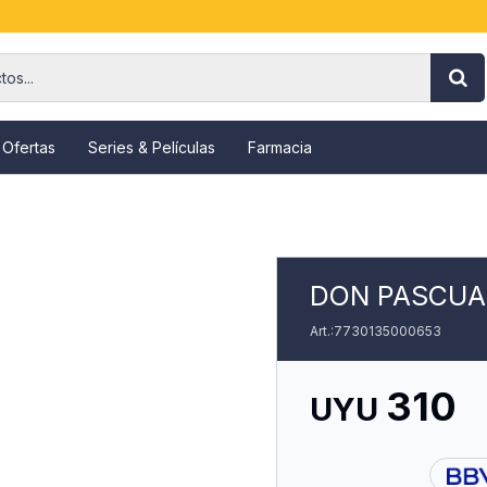
 Ofertas
Series & Películas
Farmacia
DON PASCUA
7730135000653
310
UYU