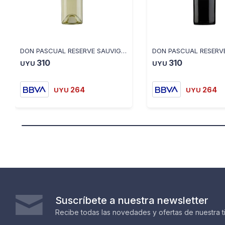
DON PASCUAL RESERVE SAUVIGNON BLANC
310
310
UYU
UYU
264
264
UYU
UYU
Suscríbete a nuestra newsletter
Recibe todas las novedades y ofertas de nuestra t