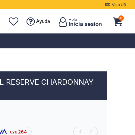
Visa UB
0
Ayuda
L RESERVE CHARDONNAY
264
UYU