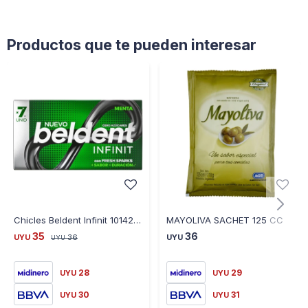
Productos que te pueden interesar
Chicles Beldent Infinit 10142 Menta X7 Unidades - MENTA
MAYOLIVA SACHET 125 CC
35
36
UYU
36
UYU
UYU
28
29
UYU
UYU
30
31
UYU
UYU