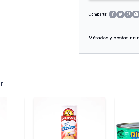




Métodos y costos de 
r