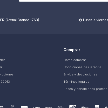
R (Arenal Grande 1763)
Lunes a viernes

Comprar
ales
Cómo comprar
ar
Condiciones de Garantía
oluciones
Envíos y devoluciones
520013
Términos legales
Bases y condiciones promoc