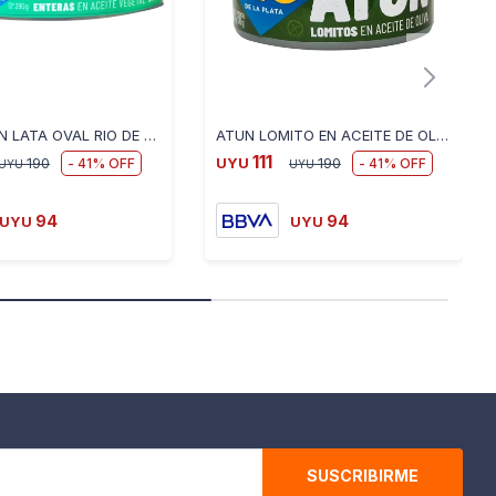
SARDINA EN LATA OVAL RIO DE LA PLATA 425 GR
ATUN LOMITO EN ACEITE DE OLIVA RIO DE LA PLATA 170 GR
111
41
41
190
UYU
190
UYU
UYU
94
94
UYU
UYU
SUSCRIBIRME