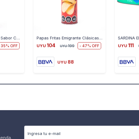
Papas Fritas Emigrante Sabor Crema y Cebolla 120 g
Papas Fritas Emigrante Clásicas Tubo 120G
104
111
35
47
UYU
199
UYU
UYU
88
UYU
ienda.