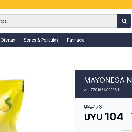
 Ofertas
Series & Películas
Farmacia
MAYONESA N
7791866001364
178
UYU
104
UYU