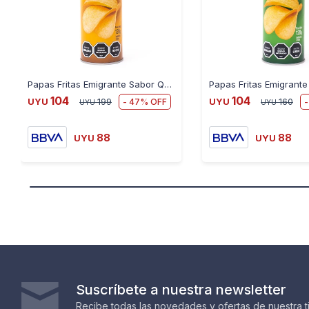
Papas Fritas Emigrante Sabor Queso 120G
104
104
47
UYU
199
UYU
160
UYU
UYU
88
88
UYU
UYU
Suscríbete a nuestra newsletter
Recibe todas las novedades y ofertas de nuestra t