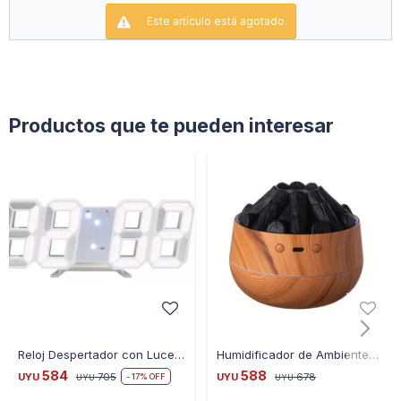
Este artículo está agotado.
Productos que te pueden interesar
Reloj Despertador con Luces Led
Humidificador de Ambientes Estilo Madera con Fogata - BEIGE
584
588
UYU
705
UYU
678
17
UYU
UYU