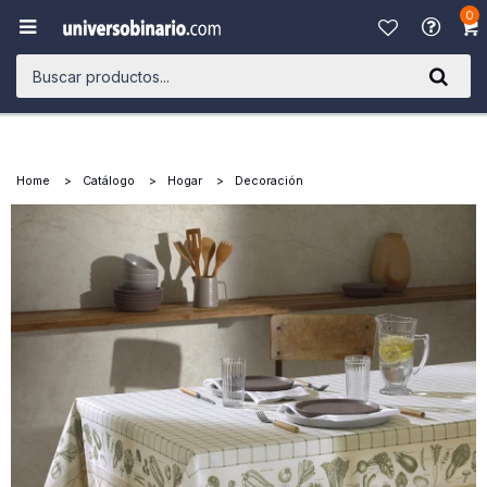
0

Home
Catálogo
Hogar
Decoración